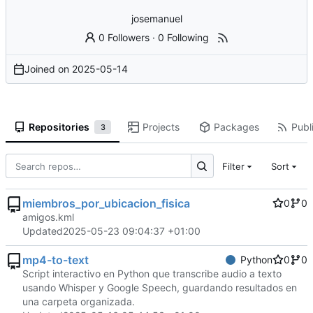
josemanuel
0 Followers
·
0 Following
Joined on
2025-05-14
Repositories
Projects
Packages
Publi
3
Filter
Sort
miembros_por_ubicacion_fisica
0
0
amigos.kml
Updated
2025-05-23 09:04:37 +01:00
mp4-to-text
Python
0
0
Script interactivo en Python que transcribe audio a texto
usando Whisper y Google Speech, guardando resultados en
una carpeta organizada.