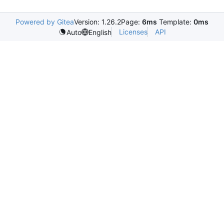
Powered by Gitea
Version: 1.26.2
Page:
6ms
Template:
0ms
Licenses
API
Auto
English