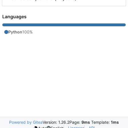
Languages
Python
100%
Powered by Gitea
Version: 1.26.2
Page:
9ms
Template:
1ms
Licenses
API