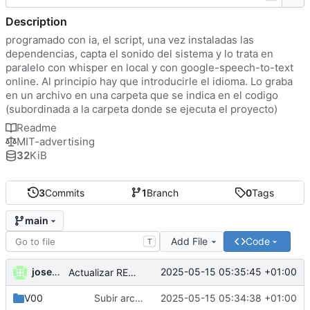
Description
programado con ia, el script, una vez instaladas las
dependencias, capta el sonido del sistema y lo trata en
paralelo con whisper en local y con google-speech-to-text
online. Al principio hay que introducirle el idioma. Lo graba
en un archivo en una carpeta que se indica en el codigo
(subordinada a la carpeta donde se ejecuta el proyecto)
Readme
MIT-advertising
32
KiB
3
Commits
1
Branch
0
Tags
main
Add File
Code
T
josemanuel
2025-05-15 05:35:45 +01:00
Actualizar README.md
V00
Subir archivos a "V00"
2025-05-15 05:34:38 +01:00