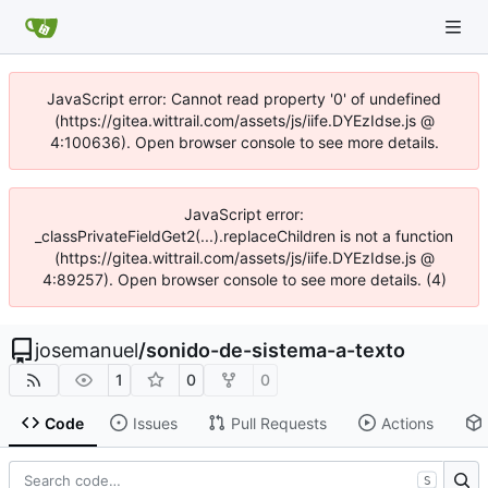
JavaScript error: Cannot read property '0' of undefined
(https://gitea.wittrail.com/assets/js/iife.DYEzIdse.js @
4:100636). Open browser console to see more details.
JavaScript error:
_classPrivateFieldGet2(...).replaceChildren is not a function
(https://gitea.wittrail.com/assets/js/iife.DYEzIdse.js @
4:89257). Open browser console to see more details. (4)
josemanuel
/
sonido-de-sistema-a-texto
1
0
0
Code
Issues
Pull Requests
Actions
S